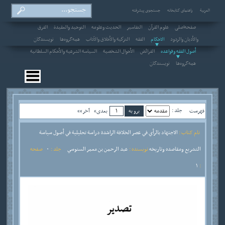
العربیة
راهنمای کتابخانه
جستجوی پیشرفته
صفحه‌اصلی
علوم القرآن
التفاسير
الحديث وعلومه
التوحيد والعقيدة
الفرق
والأديان والردود
الاحکام
الفقه
التزكية والأخلاق والآداب
همه‌گروه‌ها
نویسندگان
أصول الفقه وقواعده
الفرائض
الأحوال الشخصية
السياسة الشرعية والأحكام السلطانية
همه‌گروه‌ها
نویسندگان
جلد :
فهرست
بعدی»
آخر»»
نام کتاب :
الاجتهاد بالرأي في عصر الخلافة الراشدة دراسة تحليلية في أصول سياسة
التشريع ومقاصده وتاريخه
نویسنده :
عبد الرحمن بن معمر السنوسي
جلد :
0
صفحه
1
: