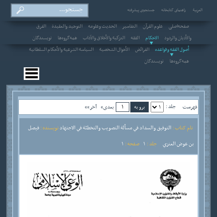
العربیة
راهنمای کتابخانه
جستجوی پیشرفته
صفحه‌اصلی
علوم القرآن
التفاسير
الحديث وعلومه
التوحيد والعقيدة
الفرق
والأديان والردود
الاحکام
الفقه
التزكية والأخلاق والآداب
همه‌گروه‌ها
نویسندگان
أصول الفقه وقواعده
الفرائض
الأحوال الشخصية
السياسة الشرعية والأحكام السلطانية
همه‌گروه‌ها
نویسندگان
جلد :
فهرست
بعدی»
آخر»»
نام کتاب :
التوفيق والسداد في مسألة التصويب والتخطئة في الاجتهاد
نویسنده :
فيصل
بن عوض العنزي
جلد :
1
صفحه :
1