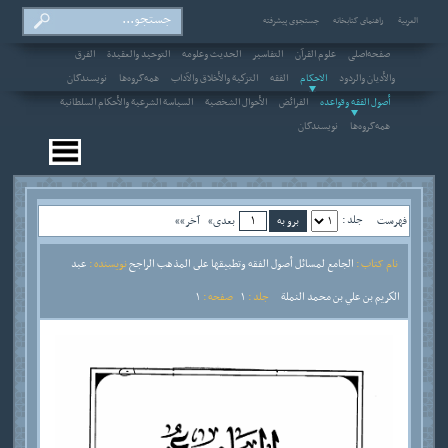
العربیة
راهنمای کتابخانه
جستجوی پیشرفته
صفحه‌اصلی
علوم القرآن
التفاسير
الحديث وعلومه
التوحيد والعقيدة
الفرق
والأديان والردود
الاحکام
الفقه
التزكية والأخلاق والآداب
همه‌گروه‌ها
نویسندگان
أصول الفقه وقواعده
الفرائض
الأحوال الشخصية
السياسة الشرعية والأحكام السلطانية
همه‌گروه‌ها
نویسندگان
جلد :
فهرست
بعدی»
آخر»»
نام کتاب :
الجامع لمسائل أصول الفقه وتطبيقها على المذهب الراجح
نویسنده :
عبد
الكريم بن علي بن محمد النملة
جلد :
1
صفحه :
1