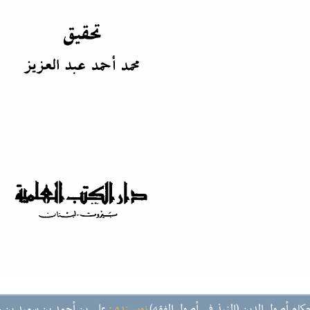
حكام أصول الدين (النبذ في أصول الفقه)
نویسنده :
علي بن أحمد بن سعيد بن ح