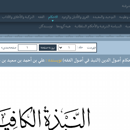
رفته
وعلومه
التوحيد والعقيدة
الفرق والأديان والردود
الاحکام
الفقه
التزكية والأخلاق والآداب
صية
السياسة الشرعية والأحكام السلطانية
همه‌گروه‌ها
نویسندگان
جلد :
فهرست
صفحه‌بعدی»
ص
حكام أصول الدين (النبذ في أصول الفقه)
نویسنده :
علي بن أحمد بن سعيد بن ح