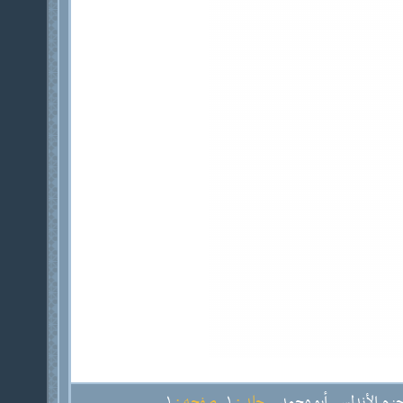
زم الأندلسي أبو محمد
جلد :
1
صفحه :
1