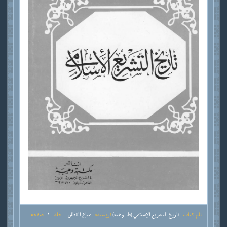
نام کتاب :
تاريخ التشريع الإسلامي (ط. وهبة)
نویسنده :
مناع القطان
جلد :
1
صفحه