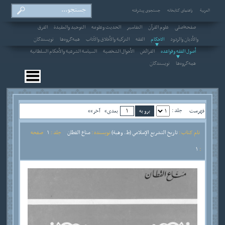
العربیة
راهنمای کتابخانه
جستجوی پیشرفته
صفحه‌اصلی
علوم القرآن
التفاسير
الحديث وعلومه
التوحيد والعقيدة
الفرق
والأديان والردود
الاحکام
الفقه
التزكية والأخلاق والآداب
همه‌گروه‌ها
نویسندگان
أصول الفقه وقواعده
الفرائض
الأحوال الشخصية
السياسة الشرعية والأحكام السلطانية
همه‌گروه‌ها
نویسندگان
جلد :
فهرست
بعدی»
آخر»»
نام کتاب :
تاريخ التشريع الإسلامي (ط. وهبة)
نویسنده :
مناع القطان
جلد :
1
صفحه
1
: