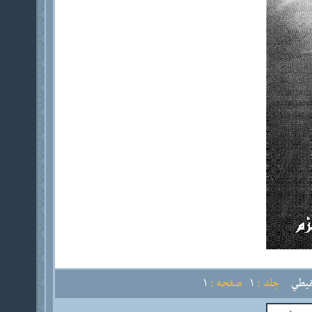
قيطي
جلد :
1
صفحه :
1