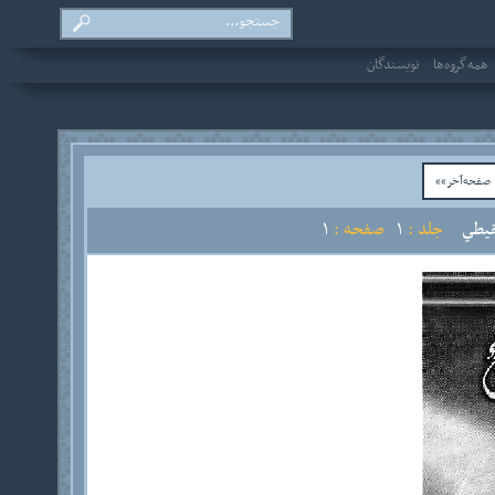
همه‌گروه‌ها
نویسندگان
فحه‌آخر»»
قيطي
جلد :
1
صفحه :
1