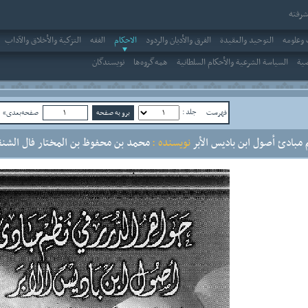
رفته
وعلومه
التوحيد والعقيدة
الفرق والأديان والردود
الاحکام
الفقه
التزكية والأخلاق والآداب
صية
السياسة الشرعية والأحكام السلطانية
همه‌گروه‌ها
نویسندگان
جلد :
فهرست
صفحه‌بعدی»
ص
مبادئ أصول ابن باديس الأبر
نویسنده :
محمد بن محفوظ بن المختار فال الشن