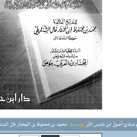
مبادئ أصول ابن باديس الأبر
نویسنده :
محمد بن محفوظ بن المختار فال الشن