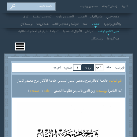
العربیة
راهنمای کتابخانه
جستجوی پیشرفته
صفحه‌اصلی
علوم القرآن
التفاسير
الحديث وعلومه
التوحيد والعقيدة
الفرق
والأديان والردود
الاحکام
الفقه
التزكية والأخلاق والآداب
همه‌گروه‌ها
نویسندگان
أصول الفقه وقواعده
الفرائض
الأحوال الشخصية
السياسة الشرعية والأحكام السلطانية
همه‌گروه‌ها
نویسندگان
جلد :
فهرست
بعدی»
آخر»»
نام کتاب :
خلاصة الأفكار شرح مختصر المنار المسمى خلاصة الأفكار شرح مختصر المنار
(ت: الناصر)
نویسنده :
زين الدين قاسم بن قطلوبغا الحنفي
جلد :
1
صفحه :
1