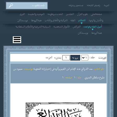
العربیة
راهنمای کتابخانه
جستجوی پیشرفته
صفحه‌اصلی
علوم القرآن
التفاسير
الحديث وعلومه
التوحيد والعقيدة
الفرق
والأديان والردود
الاحکام
الفقه
التزكية والأخلاق والآداب
همه‌گروه‌ها
نویسندگان
أصول الفقه وقواعده
الفرائض
الأحوال الشخصية
السياسة الشرعية والأحكام السلطانية
همه‌گروه‌ها
نویسندگان
جلد :
فهرست
بعدی»
آخر»»
نام کتاب :
سد الذرائع عند الإمام ابن القيم وأثره في إختياراته الفقهية
نویسنده :
سعود بن
ملوح سلطان العنزي
جلد :
1
صفحه :
1