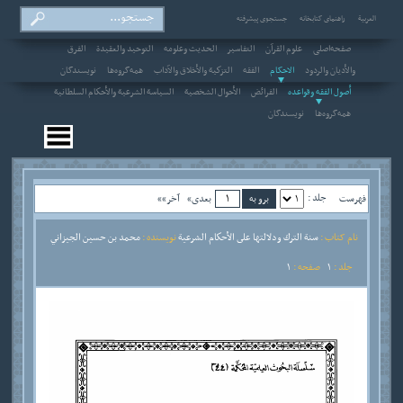
العربیة
راهنمای کتابخانه
جستجوی پیشرفته
صفحه‌اصلی
علوم القرآن
التفاسير
الحديث وعلومه
التوحيد والعقيدة
الفرق
والأديان والردود
الاحکام
الفقه
التزكية والأخلاق والآداب
همه‌گروه‌ها
نویسندگان
أصول الفقه وقواعده
الفرائض
الأحوال الشخصية
السياسة الشرعية والأحكام السلطانية
همه‌گروه‌ها
نویسندگان
جلد :
فهرست
بعدی»
آخر»»
نام کتاب :
سنة الترك ودلالتها على الأحكام الشرعية
نویسنده :
محمد بن حسين الجيزاني
جلد :
1
صفحه :
1