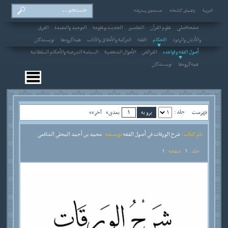
العربیة
راهنمای کتابخانه
جستجوی پیشرفته
صفحه‌اصلی
علوم القرآن
التفاسير
الحديث وعلومه
التوحيد والعقيدة
الفرق
والأديان والردود
الاحکام
الفقه
التزكية والأخلاق والآداب
همه‌گروه‌ها
نویسندگان
أصول الفقه وقواعده
الفرائض
الأحوال الشخصية
السياسة الشرعية والأحكام السلطانية
همه‌گروه‌ها
نویسندگان
جلد :
فهرست
بعدی»
آخر»»
نام کتاب :
شرح الورقات في أصول الفقه
نویسنده :
محمد بن أحمد المحلي الشافعي
جلد :
1
صفحه :
1