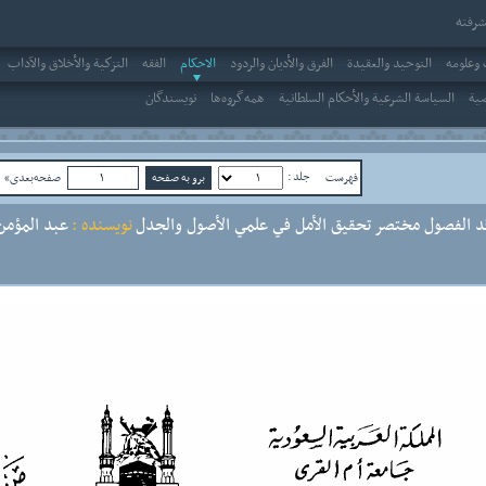
رفته
وعلومه
التوحيد والعقيدة
الفرق والأديان والردود
الاحکام
الفقه
التزكية والأخلاق والآداب
صية
السياسة الشرعية والأحكام السلطانية
همه‌گروه‌ها
نویسندگان
جلد :
فهرست
صفحه‌بعدی»
ص
د الفصول مختصر تحقيق الأمل في علمي الأصول والجدل
نویسنده :
عبد المؤمن