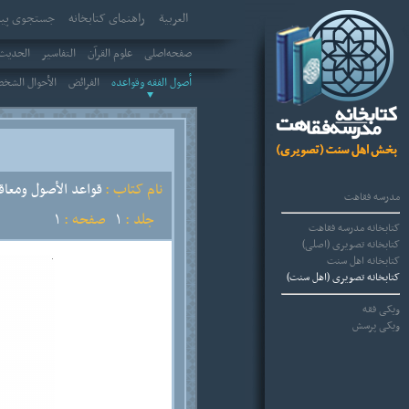
العربیة
راهنمای کتابخانه
جستجوی پیش
صفحه‌اصلی
علوم القرآن
التفاسير
الحديث 
أصول الفقه وقواعده
الفرائض
الأحوال الشخ
نام کتاب :
قواعد الأصول ومعاق
مدرسه فقاهت
جلد :
1
صفحه :
1
کتابخانه مدرسه فقاهت
کتابخانه تصویری (اصلی)
کتابخانه اهل سنت
کتابخانه تصویری (اهل سنت)
ویکی فقه
ویکی پرسش