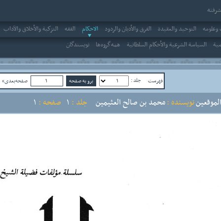
رفته
وعلومه
التوحيد والعقيدة
الفرق والأديان والردود
الاحکام
الفقه
التزكية والأخلاق والآداب
صية
السياسة الشرعية والأحكام السلطانية
همه‌گروه‌ها
نویسندگان
جلد :
فهرست
صفحه‌بعدی»
ص
لموقعين
نویسنده :
محمد بن صالح العثيمين
جلد :
1
صفحه :
1