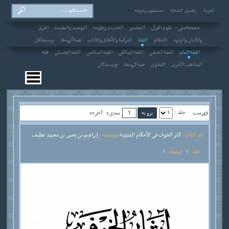
العربیة
راهنمای کتابخانه
جستجوی پیشرفته
صفحه‌اصلی
علوم القرآن
التفاسير
الحديث وعلومه
التوحيد والعقيدة
الفرق
والأديان والردود
الاحکام
الفقه
التزكية والأخلاق والآداب
همه‌گروه‌ها
نویسندگان
الفقه العام
الفقه الحنفي
الفقه المالكي
الفقه الشافعي
الفقه الحنبلي
فقه
المذاهب الأخرى
الفتاوى
همه‌گروه‌ها
نویسندگان
جلد :
فهرست
بعدی»
آخر»»
نام کتاب :
آثار الخوف في الأحكام الفقهية
نویسنده :
إبراهيم بن يحيى بن محمد عطيف
جلد :
1
صفحه :
1