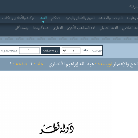
رفته
وعلومه
التوحيد والعقيدة
الفرق والأديان والردود
الاحکام
الفقه
التزكية والأخلاق والآداب
قه الشافعي
الفقه الحنبلي
فقه المذاهب الأخرى
الفتاوى
همه‌گروه‌ها
نویسندگان
جلد :
فهرست
صفحه‌بعدی»
ص
لحج والإعتمار
نویسنده :
عبد الله إبراهيم الأنصاري
جلد :
1
صفحه :
1