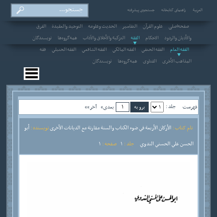
العربیة
راهنمای کتابخانه
جستجوی پیشرفته
صفحه‌اصلی
علوم القرآن
التفاسير
الحديث وعلومه
التوحيد والعقيدة
الفرق
والأديان والردود
الاحکام
الفقه
التزكية والأخلاق والآداب
همه‌گروه‌ها
نویسندگان
الفقه العام
الفقه الحنفي
الفقه المالكي
الفقه الشافعي
الفقه الحنبلي
فقه
المذاهب الأخرى
الفتاوى
همه‌گروه‌ها
نویسندگان
جلد :
فهرست
بعدی»
آخر»»
نام کتاب :
الأركان الأربعة في ضوء الكتاب والسنة مقارنة مع الديانات الأخرى
نویسنده :
أبو
الحسن علي الحسني الندوي
جلد :
1
صفحه :
1