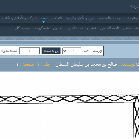
رفته
وعلومه
التوحيد والعقيدة
الفرق والأديان والردود
الاحکام
الفقه
التزكية والأخلاق والآداب
قه الشافعي
الفقه الحنبلي
فقه المذاهب الأخرى
الفتاوى
همه‌گروه‌ها
نویسندگان
جلد :
فهرست
صفحه‌بعدی»
ص
ا
نویسنده :
صالح بن محمد بن سليمان السلطان
جلد :
1
صفحه :
1