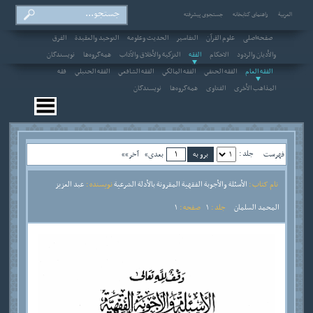
العربیة
راهنمای کتابخانه
جستجوی پیشرفته
صفحه‌اصلی
علوم القرآن
التفاسير
الحديث وعلومه
التوحيد والعقيدة
الفرق
والأديان والردود
الاحکام
الفقه
التزكية والأخلاق والآداب
همه‌گروه‌ها
نویسندگان
الفقه العام
الفقه الحنفي
الفقه المالكي
الفقه الشافعي
الفقه الحنبلي
فقه
المذاهب الأخرى
الفتاوى
همه‌گروه‌ها
نویسندگان
جلد :
فهرست
بعدی»
آخر»»
نام کتاب :
الأسئلة والأجوبة الفقهية المقرونة بالأدلة الشرعية
نویسنده :
عبد العزيز
المحمد السلمان
جلد :
1
صفحه :
1