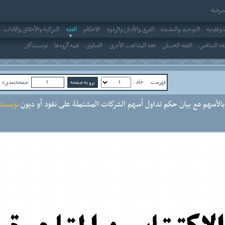
رفته
وعلومه
التوحيد والعقيدة
الفرق والأديان والردود
الاحکام
الفقه
التزكية والأخلاق والآداب
قه الشافعي
الفقه الحنبلي
فقه المذاهب الأخرى
الفتاوى
همه‌گروه‌ها
نویسندگان
جلد :
فهرست
صفحه‌بعدی»
ص
بالأسهم مع بيان حكم تداول أسهم الشركات المشتملة على نقود أو ديون
نویسنده