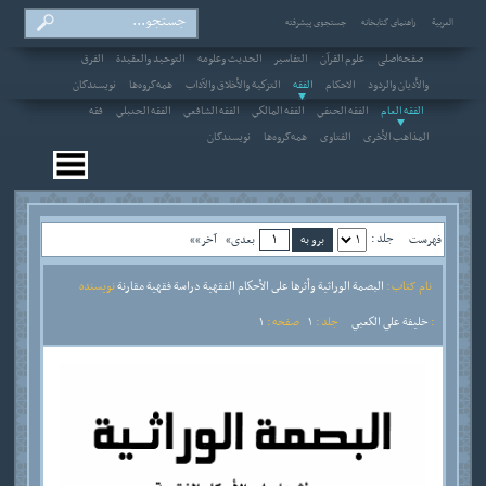
العربیة
راهنمای کتابخانه
جستجوی پیشرفته
صفحه‌اصلی
علوم القرآن
التفاسير
الحديث وعلومه
التوحيد والعقيدة
الفرق
والأديان والردود
الاحکام
الفقه
التزكية والأخلاق والآداب
همه‌گروه‌ها
نویسندگان
الفقه العام
الفقه الحنفي
الفقه المالكي
الفقه الشافعي
الفقه الحنبلي
فقه
المذاهب الأخرى
الفتاوى
همه‌گروه‌ها
نویسندگان
جلد :
فهرست
بعدی»
آخر»»
نام کتاب :
البصمة الوراثية وأثرها على الأحكام الفقهية دراسة فقهية مقارنة
نویسنده
:
خليفة علي الكعبي
جلد :
1
صفحه :
1