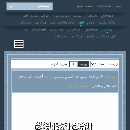
العربیة
راهنمای کتابخانه
جستجوی پیشرفته
صفحه‌اصلی
علوم القرآن
التفاسير
الحديث وعلومه
التوحيد والعقيدة
الفرق
والأديان والردود
الاحکام
الفقه
التزكية والأخلاق والآداب
همه‌گروه‌ها
نویسندگان
الفقه العام
الفقه الحنفي
الفقه المالكي
الفقه الشافعي
الفقه الحنبلي
فقه
المذاهب الأخرى
الفتاوى
همه‌گروه‌ها
نویسندگان
جلد :
فهرست
بعدی»
آخر»»
نام کتاب :
التتبع لصفة التمتع، ومعه الممتع للمتمتع
نویسنده :
أحمد بن علي بن حجر
العسقلاني أبو الفضل
جلد :
1
صفحه :
1