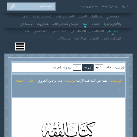
العربیة
راهنمای کتابخانه
جستجوی پیشرفته
صفحه‌اصلی
علوم القرآن
التفاسير
الحديث وعلومه
التوحيد والعقيدة
الفرق
والأديان والردود
الاحکام
الفقه
التزكية والأخلاق والآداب
همه‌گروه‌ها
نویسندگان
الفقه العام
الفقه الحنفي
الفقه المالكي
الفقه الشافعي
الفقه الحنبلي
فقه
المذاهب الأخرى
الفتاوى
همه‌گروه‌ها
نویسندگان
جلد :
فهرست
بعدی»
آخر»»
نام کتاب :
الفقه على المذاهب الأربعة
نویسنده :
عبد الرحمن الجزيري
جلد :
1
صفحه
1
: