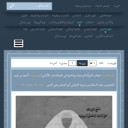
العربیة
راهنمای کتابخانه
جستجوی پیشرفته
صفحه‌اصلی
علوم القرآن
التفاسير
الحديث وعلومه
التوحيد والعقيدة
الفرق
والأديان والردود
الاحکام
الفقه
التزكية والأخلاق والآداب
همه‌گروه‌ها
نویسندگان
الفقه العام
الفقه الحنفي
الفقه المالكي
الفقه الشافعي
الفقه الحنبلي
فقه
المذاهب الأخرى
الفتاوى
همه‌گروه‌ها
نویسندگان
جلد :
فهرست
بعدی»
آخر»»
نام کتاب :
حجاب المرأة المسلمة ولباسها في الصلاة (ت: الألباني)
نویسنده :
أحمد بن عبد
الحليم بن عبد السلام بن تيمية الحراني أبو العباس تقي الدين
جلد :
1
صفحه :
1