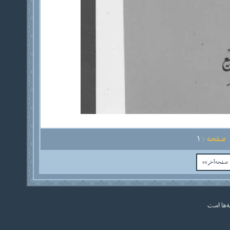
صفحه :
1
فحه‌آخر»»
ه‌ها است