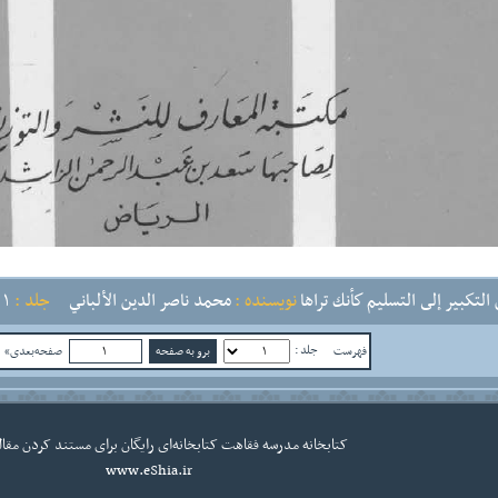
لتكبير إلى التسليم كأنك تراها
نویسنده :
محمد ناصر الدين الألباني
جلد :
1
جلد :
فهرست
صفحه‌بعدی»
ص
کتابخانه
مدرسه فقاهت
کتابخانه‌ای رایگان برای مستند کردن مقال
www.eShia.ir