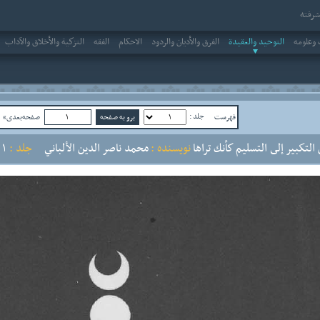
رفته
وعلومه
التوحيد والعقيدة
الفرق والأديان والردود
الاحکام
الفقه
التزكية والأخلاق والآداب
جلد :
فهرست
صفحه‌بعدی»
ص
لتكبير إلى التسليم كأنك تراها
نویسنده :
محمد ناصر الدين الألباني
جلد :
1