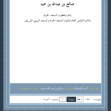
نام کتاب :
أدب الإختلاف
نویسنده :
صالح بن عبد الله حميد
جلد :
1
صفحه :
1
جلد :
فهرست
بعدی»
آخر»»