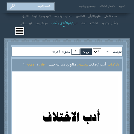
العربیة
راهنمای کتابخانه
جستجوی پیشرفته
صفحه‌اصلی
علوم القرآن
التفاسير
الحديث وعلومه
التوحيد والعقيدة
الفرق
والأديان والردود
الاحکام
الفقه
التزكية والأخلاق والآداب
همه‌گروه‌ها
نویسندگان
جلد :
فهرست
بعدی»
آخر»»
نام کتاب :
أدب الإختلاف
نویسنده :
صالح بن عبد الله حميد
جلد :
1
صفحه :
1