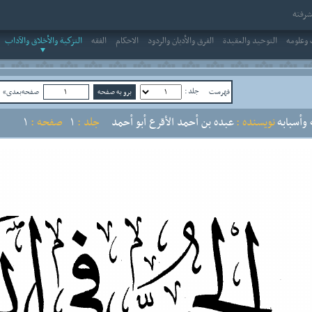
رفته
وعلومه
التوحيد والعقيدة
الفرق والأديان والردود
الاحکام
الفقه
التزكية والأخلاق والآداب
جلد :
فهرست
صفحه‌بعدی»
ص
 وأسبابه
نویسنده :
عبده بن أحمد الأقرع أبو أحمد
جلد :
1
صفحه :
1