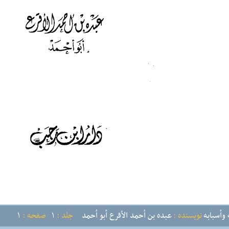
 وأسبابه
نویسنده :
عبده بن أحمد الأقرع أبو أحمد
جلد :
1
صفحه :
1