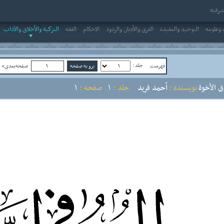
رفته
وعلومه
التوحيد والعقيدة
الفرق والأديان والردود
الاحکام
الفقه
التزكية والأخلاق والآداب
جلد :
فهرست
صفحه‌بعدی»
ص
 الأخوة
نویسنده :
أحمد فريد
جلد :
1
صفحه :
1