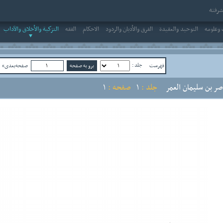
رفته
وعلومه
التوحيد والعقيدة
الفرق والأديان والردود
الاحکام
الفقه
التزكية والأخلاق والآداب
جلد :
فهرست
صفحه‌بعدی»
ص
صر بن سليمان العمر
جلد :
1
صفحه :
1