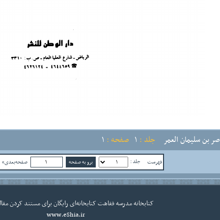
صر بن سليمان العمر
جلد :
1
صفحه :
1
جلد :
فهرست
صفحه‌بعدی»
ص
کتابخانه
مدرسه فقاهت
کتابخانه‌ای رایگان برای مستند کردن مقال
www.eShia.ir