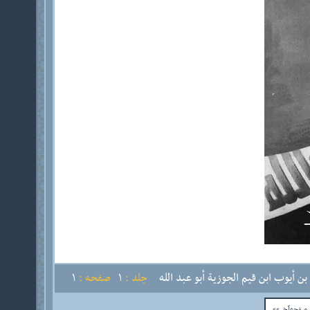
ن أيوب ابن قيم الجوزية أبو عبد الله
جلد :
1
صفحه :
1
فحه‌آخر»»