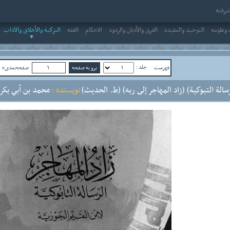
رفته
وعلومه
التوحيد والعقيدة
الفرق والأديان والردود
الاحکام
الفقه
التزكية والأخلاق والآداب
جلد :
فهرست
صفحه‌بعدی»
ص
رسالة التبوكية) (زاد المهاجر إلى ربه) (ط. الحديث)
نویسنده :
محمد بن أبي بكر ب