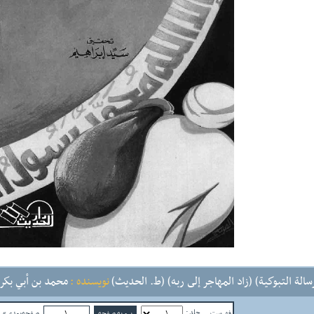
رسالة التبوكية) (زاد المهاجر إلى ربه) (ط. الحديث)
نویسنده :
محمد بن أبي بكر ب
جلد :
فهرست
صفحه‌بعدی»
ص