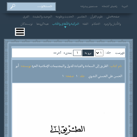
العربیة
راهنمای کتابخانه
جستجوی پیشرفته
صفحه‌اصلی
علوم القرآن
التفاسير
الحديث وعلومه
التوحيد والعقيدة
الفرق
والأديان والردود
الاحکام
الفقه
التزكية والأخلاق والآداب
همه‌گروه‌ها
نویسندگان
جلد :
فهرست
بعدی»
آخر»»
نام کتاب :
الطريق إلى السعادة والقيادة للدول والمجتمعات الإسلامية الحرة
نویسنده :
أبو
الحسن علي الحسني الندوي
جلد :
1
صفحه :
1