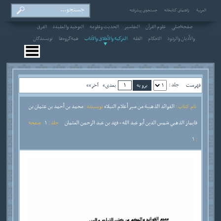
العربیة
راهنمای کتابخانه
جستجوی پیشرفته
صفحه‌اصلی
علوم القرآن
التفاسير
الحديث وعلومه
التوحيد والعقيدة
الفرق
والأديان والردود
الاحکام
الفقه
التزكية والأخلاق والآداب
همه‌گروه‌ها
نویسندگان
جلد :
فهرست
بعدی»
آخر»»
نام کتاب :
الفوائد الذهبية من سير أعلام النبلاء
نویسنده :
محمد بن أحمد بن عثمان بن
قايماز الذهبي شمس الدين أبو عبد الله - فهد بن عبد الرحمن العثمان
جلد :
1
صفحه
1
: