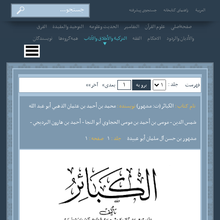
العربیة
راهنمای کتابخانه
جستجوی پیشرفته
صفحه‌اصلی
علوم القرآن
التفاسير
الحديث وعلومه
التوحيد والعقيدة
الفرق
والأديان والردود
الاحکام
الفقه
التزكية والأخلاق والآداب
همه‌گروه‌ها
نویسندگان
جلد :
فهرست
بعدی»
آخر»»
نام کتاب :
الكبائر (ت: مشهور)
نویسنده :
محمد بن أحمد بن عثمان الذهبي أبو عبد الله
شمس الدين - موسى بن أحمد بن موسى الحجاوي أبو النجا - أحمد بن هارون البرديجي -
مشهور بن حسن آل سلمان أبو عبيدة
جلد :
1
صفحه :
1