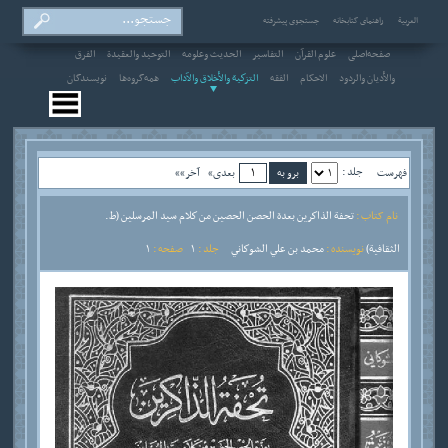
العربیة
راهنمای کتابخانه
جستجوی پیشرفته
صفحه‌اصلی
علوم القرآن
التفاسير
الحديث وعلومه
التوحيد والعقيدة
الفرق
والأديان والردود
الاحکام
الفقه
التزكية والأخلاق والآداب
همه‌گروه‌ها
نویسندگان
جلد :
فهرست
بعدی»
آخر»»
نام کتاب :
تحفة الذاكرين بعدة الحصن الحصين من كلام سيد المرسلين (ط.
الثقافية)
نویسنده :
محمد بن علي الشوكاني
جلد :
1
صفحه :
1