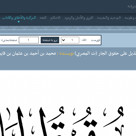
رفته
وعلومه
التوحيد والعقيدة
الفرق والأديان والردود
الاحکام
الفقه
التزكية والأخلاق والآداب
جلد :
فهرست
صفحه‌بعدی»
ص
لذيل على حقوق الجار (ت المصري)
نویسنده :
محمد بن أحمد بن عثمان بن قايم