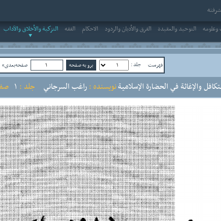
رفته
وعلومه
التوحيد والعقيدة
الفرق والأديان والردود
الاحکام
الفقه
التزكية والأخلاق والآداب
جلد :
فهرست
صفحه‌بعدی»
ص
كافل والإغاثة في الحضارة الإسلامية
نویسنده :
راغب السرجاني
جلد :
1
صفح