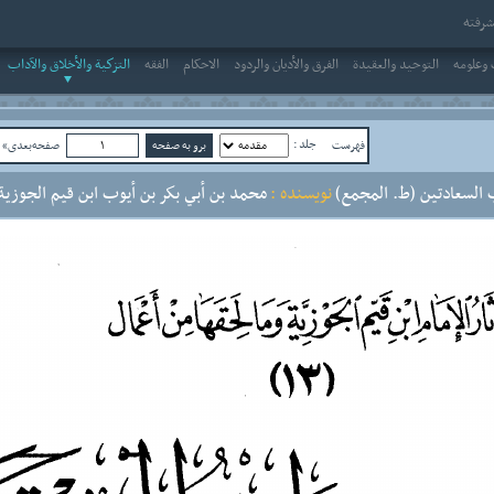
رفته
وعلومه
التوحيد والعقيدة
الفرق والأديان والردود
الاحکام
الفقه
التزكية والأخلاق والآداب
جلد :
فهرست
صفحه‌بعدی»
ص
 السعادتين (ط. المجمع)
نویسنده :
محمد بن أبي بكر بن أيوب ابن قيم الجوزية أ