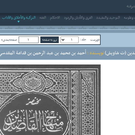
رفته
وعلومه
التوحيد والعقيدة
الفرق والأديان والردود
الاحکام
الفقه
التزكية والأخلاق والآداب
جلد :
فهرست
صفحه‌بعدی»
ص
دين (ت شاويش)
نویسنده :
أحمد بن محمد بن عبد الرحمن بن قدامة المقدسي