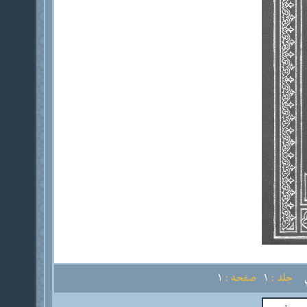
جلد :
1
صفحه :
1