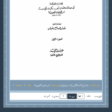
نام کتاب :
مدارج السالكين (ت: رضوان)
نویسنده :
ابن قيم الجوزية
جلد :
1
صفحه :
1
جلد :
فهرست
بعدی»
آخر»»