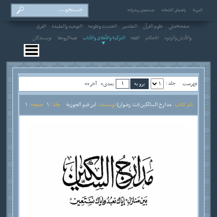
العربیة
راهنمای کتابخانه
جستجوی پیشرفته
صفحه‌اصلی
علوم القرآن
التفاسير
الحديث وعلومه
التوحيد والعقيدة
الفرق
والأديان والردود
الاحکام
الفقه
التزكية والأخلاق والآداب
همه‌گروه‌ها
نویسندگان
جلد :
فهرست
بعدی»
آخر»»
نام کتاب :
مدارج السالكين (ت: رضوان)
نویسنده :
ابن قيم الجوزية
جلد :
1
صفحه :
1