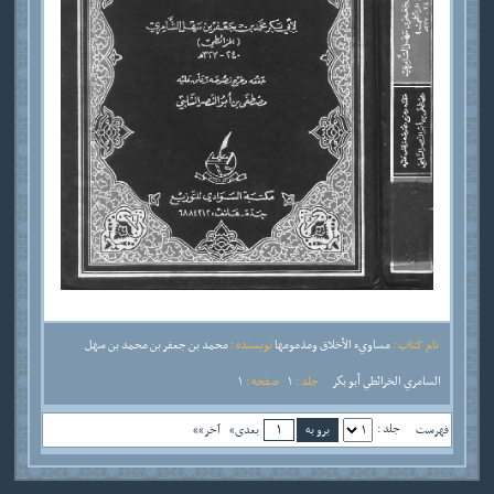
نام کتاب :
مساويء الأخلاق ومذمومها
نویسنده :
محمد بن جعفر بن محمد بن سهل
السامري الخرائطي أبو بكر
جلد :
1
صفحه :
1
جلد :
فهرست
بعدی»
آخر»»