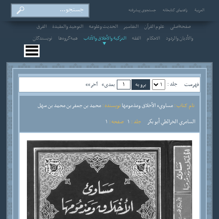
العربیة
راهنمای کتابخانه
جستجوی پیشرفته
صفحه‌اصلی
علوم القرآن
التفاسير
الحديث وعلومه
التوحيد والعقيدة
الفرق
والأديان والردود
الاحکام
الفقه
التزكية والأخلاق والآداب
همه‌گروه‌ها
نویسندگان
جلد :
فهرست
بعدی»
آخر»»
نام کتاب :
مساويء الأخلاق ومذمومها
نویسنده :
محمد بن جعفر بن محمد بن سهل
السامري الخرائطي أبو بكر
جلد :
1
صفحه :
1