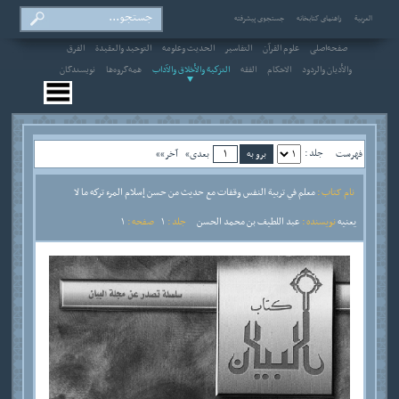
العربیة
راهنمای کتابخانه
جستجوی پیشرفته
صفحه‌اصلی
علوم القرآن
التفاسير
الحديث وعلومه
التوحيد والعقيدة
الفرق
والأديان والردود
الاحکام
الفقه
التزكية والأخلاق والآداب
همه‌گروه‌ها
نویسندگان
جلد :
فهرست
بعدی»
آخر»»
نام کتاب :
معلم في تربية النفس وقفات مع حديث من حسن إسلام المرء تركه ما لا
يعنيه
نویسنده :
عبد اللطيف بن محمد الحسن
جلد :
1
صفحه :
1