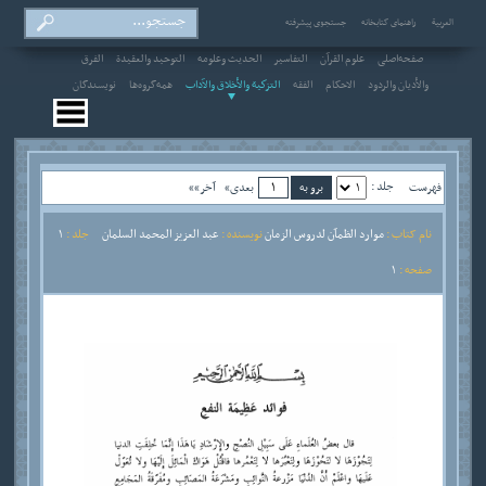
العربیة
راهنمای کتابخانه
جستجوی پیشرفته
صفحه‌اصلی
علوم القرآن
التفاسير
الحديث وعلومه
التوحيد والعقيدة
الفرق
والأديان والردود
الاحکام
الفقه
التزكية والأخلاق والآداب
همه‌گروه‌ها
نویسندگان
جلد :
فهرست
بعدی»
آخر»»
نام کتاب :
موارد الظمآن لدروس الزمان
نویسنده :
عبد العزيز المحمد السلمان
جلد :
1
صفحه :
1