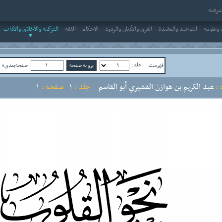
رفته
وعلومه
التوحيد والعقيدة
الفرق والأديان والردود
الاحکام
الفقه
التزكية والأخلاق والآداب
جلد :
فهرست
صفحه‌بعدی»
ص
:
عبد الكريم بن هوازن القشيري أبو القاسم
جلد :
1
صفحه :
1