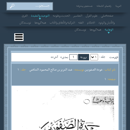
العربیة
راهنمای کتابخانه
جستجوی پیشرفته
صفحه‌اصلی
علوم القرآن
التفاسير
الحديث وعلومه
التوحيد والعقيدة
الفرق
والأديان والردود
الاحکام
الفقه
التزكية والأخلاق والآداب
همه‌گروه‌ها
نویسندگان
الوهابية
همه‌گروه‌ها
نویسندگان
جلد :
فهرست
بعدی»
آخر»»
نام کتاب :
عودة الصفويين
نویسنده :
عبد العزيز بن صالح المحمود الشافعي
جلد :
1
صفحه :
1