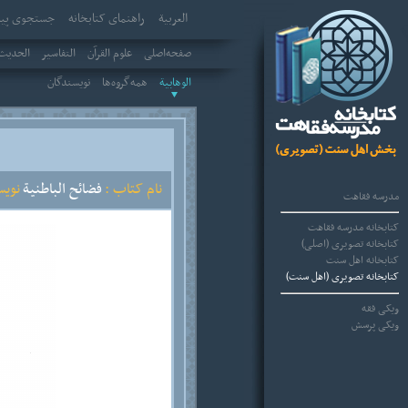
العربیة
راهنمای کتابخانه
جستجوی پیش
صفحه‌اصلی
علوم القرآن
التفاسير
الحديث 
الوهابية
همه‌گروه‌ها
نویسندگان
نام کتاب :
فضائح الباطنية
نویس
مدرسه فقاهت
کتابخانه مدرسه فقاهت
کتابخانه تصویری (اصلی)
کتابخانه اهل سنت
کتابخانه تصویری (اهل سنت)
ویکی فقه
ویکی پرسش