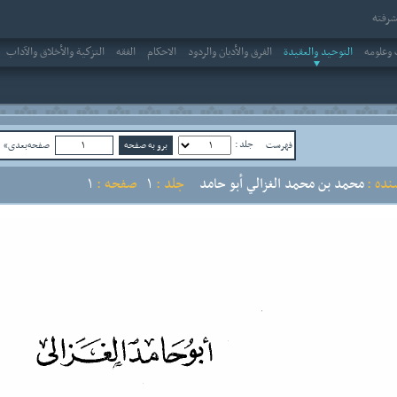
رفته
وعلومه
التوحيد والعقيدة
الفرق والأديان والردود
الاحکام
الفقه
التزكية والأخلاق والآداب
جلد :
فهرست
صفحه‌بعدی»
ص
نده :
محمد بن محمد الغزالي أبو حامد
جلد :
1
صفحه :
1