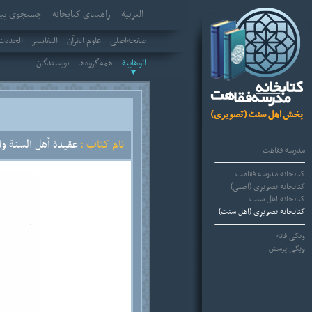
العربیة
راهنمای کتابخانه
جستجوی پیش
صفحه‌اصلی
علوم القرآن
التفاسير
الحديث 
الوهابية
همه‌گروه‌ها
نویسندگان
نام کتاب :
عقيدة أهل السنة وا
مدرسه فقاهت
کتابخانه مدرسه فقاهت
کتابخانه تصویری (اصلی)
کتابخانه اهل سنت
کتابخانه تصویری (اهل سنت)
ویکی فقه
ویکی پرسش