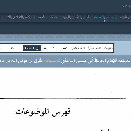
رفته
وعلومه
التوحيد والعقيدة
الفرق والأديان والردود
الاحکام
الفقه
التزكية والأخلاق والآداب
جلد :
فهرست
««صفحه‌اول
«صفحه‌قبلی
ص
لجماعة للإمام الحافظ أبي عيسى الترمذي
نویسنده :
طارق بن عوض الله بن محم